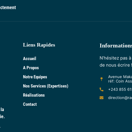
rectement
Liens Rapides
Information
N’hésitez pas à
Accueil
de nous écrire 
A Propos
Notre Equipes
Avenue Maka
réf: Coin As
Nos Services (Expertises)
+243 855 61
Réalisations
direction@r
Contact
 la
ie.
r