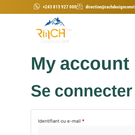
+243 813 927 000
direction@rachdesignconst
Accueil
Rach D
My account
Se connecter
Identifiant ou e-mail
*